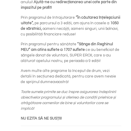
anului!
Ajută-ne cu redirecționarea unei cote parte din
impozitul pe profit!
Prin programul de întrajutorare
”În căutarea înțelepciunii
uitate”,
pe parcursul a 3 ediții, am ajuns în casele a
1050
de vârstnici,
oameni necăjiți, oameni singuri, unii bolnavi,
cu posibilități financiare reduse!
Prin programul pentru sănătate
”Sânge din Reghinul
MEU” am atins suflete a 1707 suflete
ce au beneficiat de
sângele donat de voluntarii, SUPER EROII, care s-au
alăturat apelului nostru, pe perioada a 9 ediții!
Avem multe alte programe la început de drum, vezi
detalii în secțiunea dedicată, pentru care avem nevoie
de sprijinul dumneavoastră!
Toate sumele primite se duc înspre asigurarea îndeplinirii
obiectivelor programului și oferirea de condiții prielnice și
atrăgătoare oamenilor de bine și voluntarilor care se
implică!
NU EZITA SĂ NE SUSȚII!