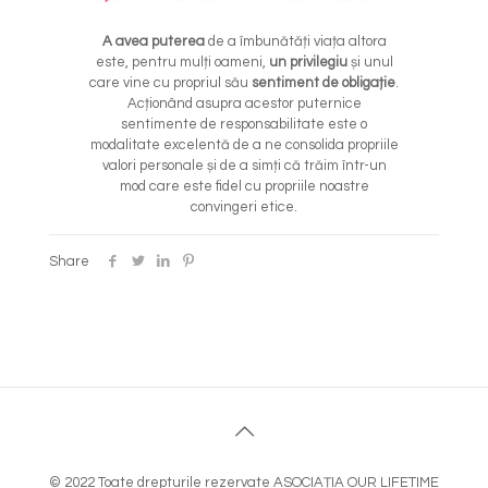
A avea puterea
de a îmbunătăți viața altora
este, pentru mulți oameni,
un privilegiu
și unul
care vine cu propriul său
sentiment de obligație
.
Acționând asupra acestor puternice
sentimente de responsabilitate este o
modalitate excelentă de a ne consolida propriile
valori personale și de a simți că trăim într-un
mod care este fidel cu propriile noastre
convingeri etice.
Share
© 2022 Toate drepturile rezervate ASOCIAȚIA OUR LIFETIME