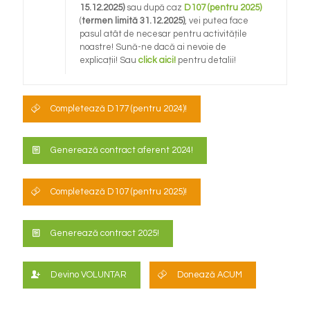
15.12.2025)
sau după caz
D107 (pentru 2025)
(
termen limită 31.12.2025)
, vei putea face
pasul atât de necesar pentru activitățile
noastre! Sună-ne dacă ai nevoie de
explicații! Sau
click aici!
pentru detalii!
Completează D177 (pentru 2024)!
Generează contract aferent 2024!
Completează D107 (pentru 2025)!
Generează contract 2025!
Devino VOLUNTAR
Donează ACUM