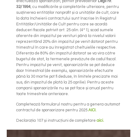
efectuează sponsorizări, potrivit prevederilor
Legii nr.
32/1994
, cu modificările și completările ulterioare, pentru
susținerea entităților nonprofit și a unităților de cult, care
la data încheierii contractului sunt înscrise în Registrul
Entităților/Unităților de Cult pentru care se acordă
deduceri fiscale potrivit art. 25 alin. (4^1), scad sumele
aferente din impozitul pe venituri până la nivelul valorii
reprezentând 20% din impozitul pe venit datorat pentru
trimestrul în care au înregistrat cheltuielile respective.
Diferența de 80% din impozitul datorat se va vira către
bugetul de stat, la termenele prevăzute de codul fiscal.
Pentru impozitul pe venit, sponsorizările se pot deduce
doar trimestrial (de exemplu, sponsorizările efectuate
până la 30 martie pot fi deduse, în limitele precizate mai
sus, din impozitul de plată la 25 aprilie). Pentru aceste
companii sponsorizările nu se pot face și anual pentru
toate trimestrele anterioare.
Completează formularul nostru pentru a genera automat
contractul de sponsorizare pentru 2025
AICI.
Declarația 107 și instrucțiuni de completare
aici.