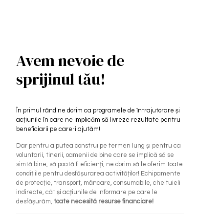
Avem nevoie de
sprijinul tău!
În primul rând ne dorim ca programele de întrajutorare și
acțiunile în care ne implicăm să livreze rezultate pentru
beneficiarii pe care-i ajutăm!
Dar pentru a putea construi pe termen lung și pentru ca
voluntarii, tinerii, oamenii de bine care se implică să se
simtă bine, să poată fi eficienți, ne dorim să le oferim toate
condițiile pentru desfășurarea activităților! Echipamente
de protecție, transport, mâncare, consumabile, cheltuieli
indirecte, cât și acțiunile de informare pe care le
desfășurăm,
toate necesită resurse financiare!