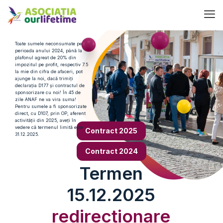
Toate sumele neconsumate pe
perioada anului 2024, până la
plafonul agreat de 20% din
impozitul pe profit, respectiv 7.5
la mie din cifra de afaceri, pot
ajunge la noi, dacă trimiți
declarația D177 și contractul de
sponsorizare cu noi! În 45 de
zile ANAF ne va vira suma!
Pentru sumele a fi sponsorizate
direct, cu D107, prin OP, aferent
activității din 2025, aveți în
vedere că termenul limită este
Contract 2025
31.12.2025.
Contract 2024
Termen
15.12.2025
redirecționare