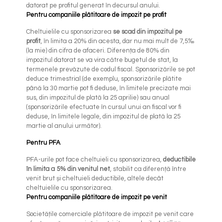
datorat pe profitul generat în decursul anului.
Pentru companiile plătitoare de impozit pe profit
Cheltuielile cu sponsorizarea
se scad din impozitul pe
profit
, în limita a 20% din acesta, dar nu mai mult de 7,5‰
(la mie) din cifra de afaceri. Diferența de 80% din
impozitul datorat se va vira către bugetul de stat, la
termenele prevăzute de codul fiscal. Sponsorizările se pot
deduce trimestrial (de exemplu, sponsorizările plătite
până la 30 martie pot fi deduse, în limitele precizate mai
sus, din impozitul de plată la 25 aprilie) sau anual
(sponsorizările efectuate în cursul unui an fiscal vor fi
deduse, în limitele legale, din impozitul de plată la 25
martie al anului următor).
Pentru PFA
PFA-urile pot face cheltuieli cu sponsorizarea,
deductibile
în limita a 5% din venitul net
, stabilit ca diferență între
venit brut și cheltuieli deductibile, altele decât
cheltuielile cu sponsorizarea.
Pentru companiile plătitoare de impozit pe venit
Societățile comerciale plătitoare de impozit pe venit care