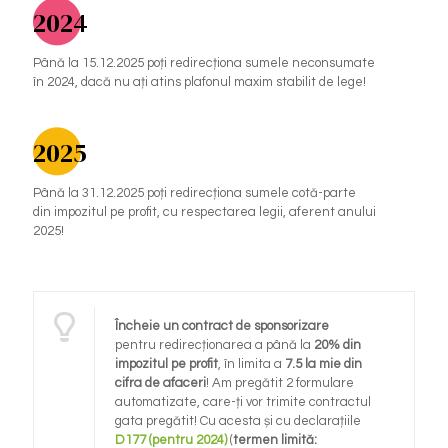
2024
Până la 15.12.2025 poți redirecționa sumele neconsumate
în 2024, dacă nu ați atins plafonul maxim stabilit de lege!
2025
Până la 31.12.2025 poți redirecționa sumele cotă-parte
din impozitul pe profit, cu respectarea legii, aferent anului
2025!
Încheie un contract de sponsorizare
pentru redirecționarea a până la
20% din
impozitul pe profit
, în limita a
7.5 la mie din
cifra de afaceri
! Am pregătit 2 formulare
automatizate, care-ți vor trimite contractul
gata pregătit! Cu acesta și cu declarațiile
D177 (pentru 2024)
(
termen limită: