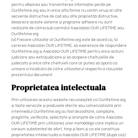
pentru afișarea sau transmiterea informației pe/de pe
Ourlifetime.org sau în orice alta forma nu conțin viruși ori alte
secvențe distructive de cod sau alte proprietăți distructive,
deoarece aceste sisteme și programe software nu sunt
realizate de către/sub controlul Asociațaia OUR LIFETIME sau
Ourlifetime.org.
(vi) Fiecare utilizator al Ourlifetime.org este de acord ca, la
cererea Asociației OUR LIFETIME, să exonereze de răspundere
Ourlifetime.org și Asociația OUR LIFETIME pentru orice acțiuni
judiciare sau extrajudiciare și să acopere cheltuielile de
judecata și orice alte cheltuieli care ar putea să apară ca
urmare a încălcării de către utilizatorul respectiv a clauzelor
prezentului document.
Proprietatea intelectuala
Prin utilizarea acestui website recunoașteți ca Ourlifetime.org
și toate serviciile și produsele oferite sau comercializate prin
intermediul Ourlifetime.org au fost dezvoltate, compilate,
pregătite, verificate, selectate și aranjate de către Asociația
OUR LIFETIME prin utilizarea unor metodologii care implica un
consum substanțial de efort, timp și bani și ca ele constituie
proprietatea intelectuala a Asociația OUR LIFETIME (după caz).