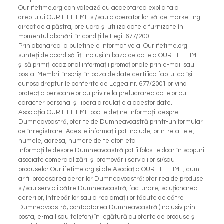
Ourlifetime.org echivalează cu acceptarea explicita a
dreptului OUR LIFETIME si/sau a operatorilor săi de marketing
direct de a păstra, prelucra și utiliza datele furnizate în
momentul abonării în condițiile Legii 677/2001.
Prin abonarea la buletinele informative al Ourlifetime.org
sunteți de acord să fiți incluși în baza de date a OUR LIFETIME
și să primiți ocazional informații promoționale prin e-mail sau
posta. Membrii înscriși în baza de date certifica faptul ca își
cunosc drepturile conferite de Legea nr. 677/2001 privind
protecția persoanelor cu privire la prelucrarea datelor cu
caracter personal și libera circulație a acestor date.
Asociația OUR LIFETIME poate deține informații despre
Dumneavoastră, oferite de Dumneavoastră printr-un formular
de înregistrare. Aceste informații pot include, printre altele,
numele, adresa, numere de telefon etc.
Informațiile despre Dumneavoastră pot fi folosite doar în scopuri
asociate comercializării și promovării serviciilor si/sau
produselor Ourlifetime.org și ale Asociația OUR LIFETIME, cum
ar fi: procesarea cererilor Dumneavoastră; oferirea de produse
si/sau servicii către Dumneavoastră; facturare; soluționarea
cererilor, întrebărilor sau a reclamațiilor făcute de către
Dumneavoastră; contactarea Dumneavoastră (inclusiv prin
posta, e-mail sau telefon) în legătură cu oferte de produse și