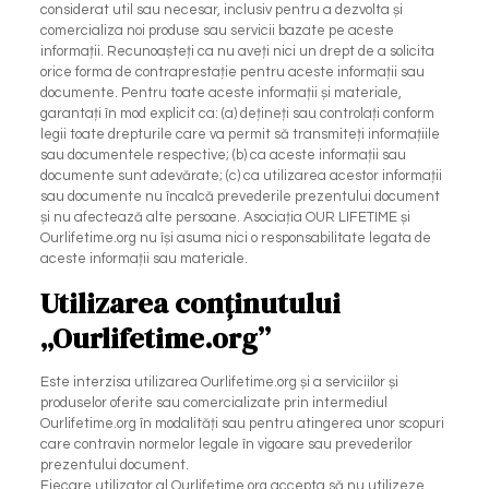
considerat util sau necesar, inclusiv pentru a dezvolta și
comercializa noi produse sau servicii bazate pe aceste
informații. Recunoașteți ca nu aveți nici un drept de a solicita
orice forma de contraprestație pentru aceste informații sau
documente. Pentru toate aceste informații și materiale,
garantați în mod explicit ca: (a) dețineți sau controlați conform
legii toate drepturile care va permit să transmiteți informațiile
sau documentele respective; (b) ca aceste informații sau
documente sunt adevărate; (c) ca utilizarea acestor informații
sau documente nu încalcă prevederile prezentului document
și nu afectează alte persoane. Asociația OUR LIFETIME și
Ourlifetime.org nu își asuma nici o responsabilitate legata de
aceste informații sau materiale.
Utilizarea conținutului
„Ourlifetime.org”
Este interzisa utilizarea Ourlifetime.org și a serviciilor și
produselor oferite sau comercializate prin intermediul
Ourlifetime.org în modalități sau pentru atingerea unor scopuri
care contravin normelor legale în vigoare sau prevederilor
prezentului document.
Fiecare utilizator al Ourlifetime.org accepta să nu utilizeze,