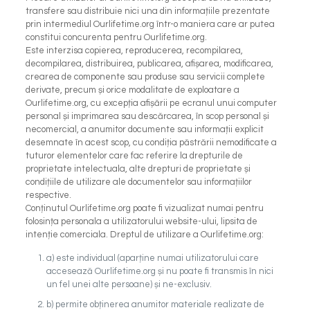
transfere sau distribuie nici una din informațiile prezentate
prin intermediul Ourlifetime.org într-o maniera care ar putea
constitui concurenta pentru Ourlifetime.org.
Este interzisa copierea, reproducerea, recompilarea,
decompilarea, distribuirea, publicarea, afișarea, modificarea,
crearea de componente sau produse sau servicii complete
derivate, precum și orice modalitate de exploatare a
Ourlifetime.org, cu excepția afișării pe ecranul unui computer
personal și imprimarea sau descărcarea, în scop personal și
necomercial, a anumitor documente sau informații explicit
desemnate în acest scop, cu condiția păstrării nemodificate a
tuturor elementelor care fac referire la drepturile de
proprietate intelectuala, alte drepturi de proprietate și
condițiile de utilizare ale documentelor sau informațiilor
respective.
Conținutul Ourlifetime.org poate fi vizualizat numai pentru
folosința personala a utilizatorului website-ului, lipsita de
intenție comerciala. Dreptul de utilizare a Ourlifetime.org:
a) este individual (aparține numai utilizatorului care
accesează Ourlifetime.org și nu poate fi transmis în nici
un fel unei alte persoane) și ne-exclusiv.
b) permite obținerea anumitor materiale realizate de