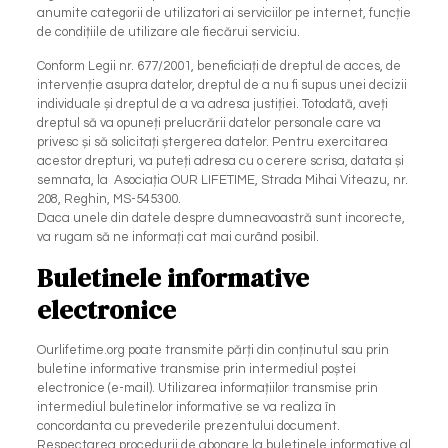
anumite categorii de utilizatori ai serviciilor pe internet, funcție
de condițiile de utilizare ale fiecărui serviciu.
Conform Legii nr. 677/2001, beneficiați de dreptul de acces, de
intervenție asupra datelor, dreptul de a nu fi supus unei decizii
individuale și dreptul de a va adresa justiției. Totodată, aveți
dreptul să va opuneți prelucrării datelor personale care va
privesc și să solicitați ștergerea datelor. Pentru exercitarea
acestor drepturi, va puteți adresa cu o cerere scrisa, datata și
semnata, la Asociația OUR LIFETIME, Strada Mihai Viteazu, nr.
208, Reghin, MS-545300.
Daca unele din datele despre dumneavoastră sunt incorecte,
va rugam să ne informați cat mai curând posibil.
Buletinele informative
electronice
Ourlifetime.org poate transmite părți din conținutul sau prin
buletine informative transmise prin intermediul poștei
electronice (e-mail). Utilizarea informațiilor transmise prin
intermediul buletinelor informative se va realiza în
concordanta cu prevederile prezentului document.
Respectarea procedurii de abonare la buletinele informative al