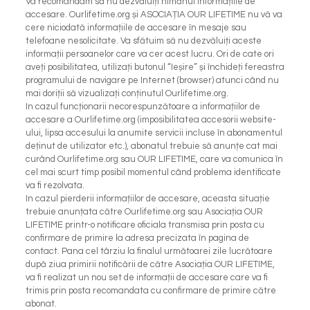
Va recomandam să nu dezvăluiți nimănui informațiile de
accesare. Ourlifetime.org și ASOCIAȚIA OUR LIFETIME nu vă va
cere niciodată informațiile de accesare în mesaje sau
telefoane nesolicitate. Va sfătuim să nu dezvăluiți aceste
informații persoanelor care va cer acest lucru. Ori de cate ori
aveți posibilitatea, utilizați butonul “Ieșire” și închideți fereastra
programului de navigare pe Internet (browser) atunci când nu
mai doriții să vizualizați conținutul Ourlifetime.org.
In cazul funcționarii necorespunzătoare a informațiilor de
accesare a Ourlifetime.org (imposibilitatea accesorii website-
ului, lipsa accesului la anumite servicii incluse în abonamentul
deținut de utilizator etc.), abonatul trebuie să anunțe cat mai
curând Ourlifetime.org sau OUR LIFETIME, care va comunica în
cel mai scurt timp posibil momentul când problema identificate
va fi rezolvata.
In cazul pierderii informațiilor de accesare, aceasta situație
trebuie anunțata către Ourlifetime.org sau Asociația OUR
LIFETIME printr-o notificare oficiala transmisa prin posta cu
confirmare de primire la adresa precizata în pagina de
contact. Pana cel târziu la finalul următoarei zile lucrătoare
după ziua primirii notificării de către Asociația OUR LIFETIME,
va fi realizat un nou set de informații de accesare care va fi
trimis prin posta recomandata cu confirmare de primire către
abonat.