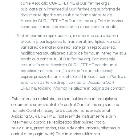
către Asociația OUR LIFETIME și Ourlifetime.org și
publicate prin intermediul Ourlifetime.org sub forma de
documente tipărite sau sub alte forme stabilite de
Asociația OUR LIFETIME și Ourlifetime.org. Este interzisa
comercializarea sub orice forma a acestor materiale.
c) nu permite reproducerea, modificarea sau afișarea
precum și participarea la transferul, multiplicarea sau
vânzarea de materiale realizate prin reproducerea,
modificarea sau afișarea sub orice forma, în întregime sau
parțiala, a conținutului Ourlifetime.org. Fac excepție
cazurile în care Asociația OUR LIFETIME acorda unui
beneficiar nominalizat, în scris și în anumite condiții
expres precizate, un drept explicit în acest sens. Pentru a
solicita un astfel de drept, contactați Asociația OUR
LIFETIME folosind informațiile afișate în pagina de contact.
Este interzisa redistribuirea sau publicarea informațiilor și
documentelor prezentate în cadrul Ourlifetime.org sau sub
numele Ourlifetime.org fără acceptul scris prealabil al
Asociația OUR LIFETIME, indiferent de instrumentele prin
intermediul cărora se realizează distribuirea (radio,
televiziune, presa scrisa, rețele de calculatoare, afișarea în
cadrul altor pagini web). Este interzisa utilizarea