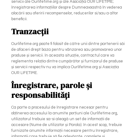
servicii ale Ourlifetime.org și ale Asociația OUR LIFETIME;
înregistrarea informațiilor despre Dumneavoastră în vederea
alocării sau oferirii recompenselor, reducerilor si/sau a altor
beneficii.
Tranzacții
Ourlifetime.org poate fi folosit de către unii dintre partenerii săi
de afaceri drept baza pentru vânzarea sau promovarea unor
produse și servicii. în aceasta situație, contractul care va
reglementa relația dintre cumpărător și furnizorul de produse
și servicii respectiv nu va implica Ourlifetime.org și Asociația
OUR LIFETIME.
Înregistrare, parole și
responsabilități
Ca parte a procesului de înregistrare necesar pentru
obținerea accesului la anumite porțiuni ale Ourlifetime.org,
utilizatorul trebuie sa-si aleagă un set de informații de
accesare (Nume de utilizator și Parola). în acest scop, trebuie
furnizate anumite informații necesare pentru înregistrare,
informații care trebuie să fie adevărate, complete și