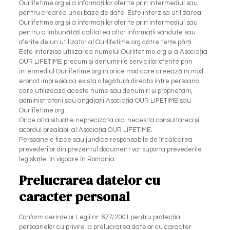
Ourlifetime.org și a informațiilor oferite prin intermediul sau
pentru crearea unei baze de date. Este interzisa utilizarea
Ourlifetime.org și a informațiilor oferite prin intermediul sau
pentru a îmbunătăți calitatea altor informații vândute sau
oferite de un utilizator al Ourlifetime.org către terțe părți.
Este interzisa utilizarea numelui Ourlifetime.org și a Asociația
OUR LIFETIME precum și denumirile serviciilor oferite prin
intermediul Ourlifetime.org în orice mod care creează în mod
eronat impresia ca exista o legătură directa intre persoana
care utilizează aceste nume sau denumiri și proprietarii,
administratorii sau angajații Asociația OUR LIFETIME sau
Ourlifetime.org.
Orice alta situație neprecizata aici necesita consultarea și
acordul prealabil al Asociația OUR LIFETIME.
Persoanele fizice sau juridice responsabile de încălcarea
prevederilor din prezentul document vor suporta prevederile
legislației în vigoare în Romania.
Prelucrarea datelor cu
caracter personal
Conform cerințelor Legii nr. 677/2001 pentru protecția
persoanelor cu privire la prelucrarea datelor cu caracter