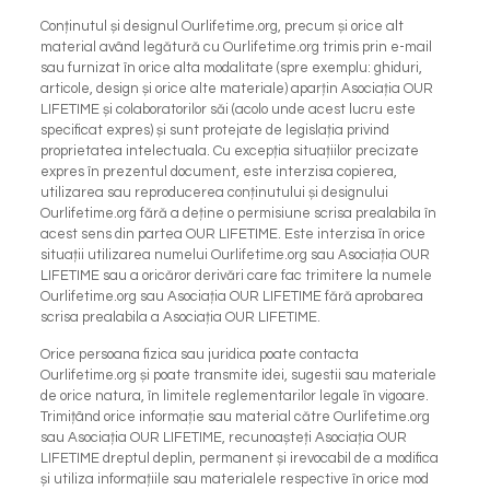
Conținutul și designul Ourlifetime.org, precum și orice alt
material având legătură cu Ourlifetime.org trimis prin e-mail
sau furnizat în orice alta modalitate (spre exemplu: ghiduri,
articole, design și orice alte materiale) aparțin Asociația OUR
LIFETIME și colaboratorilor săi (acolo unde acest lucru este
specificat expres) și sunt protejate de legislația privind
proprietatea intelectuala. Cu excepția situațiilor precizate
expres în prezentul document, este interzisa copierea,
utilizarea sau reproducerea conținutului și designului
Ourlifetime.org fără a deține o permisiune scrisa prealabila în
acest sens din partea OUR LIFETIME. Este interzisa în orice
situații utilizarea numelui Ourlifetime.org sau Asociația OUR
LIFETIME sau a oricăror derivări care fac trimitere la numele
Ourlifetime.org sau Asociația OUR LIFETIME fără aprobarea
scrisa prealabila a Asociația OUR LIFETIME.
Orice persoana fizica sau juridica poate contacta
Ourlifetime.org și poate transmite idei, sugestii sau materiale
de orice natura, în limitele reglementarilor legale în vigoare.
Trimițând orice informație sau material către Ourlifetime.org
sau Asociația OUR LIFETIME, recunoașteți Asociația OUR
LIFETIME dreptul deplin, permanent și irevocabil de a modifica
și utiliza informațiile sau materialele respective în orice mod