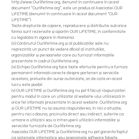
http://www.Ourlifetime.org, denumit în continuare în acest
document “Ourlifetime.org”, este un produs al Asociației OUR
LIFETIME (denumit în continuare în acest document “OUR
LIFETIME”).
Toate drepturile de copiere, reproducere și distributie sub orice
forma sunt rezervate și aparțin OUR LIFETIME, în conformitate
cu legislația în vigoare în Romania.
(iii) Conținutul Ourlifetime.org și al publicațiilor sale nu
reprezintă un punct de vedere oficial al instituțiilor,
organizațiilor și persoanelor care au furnizat informațiile
prezentate în cadrul Ourlifetime.org.
(iv) Echipa Ourlifetime.org face toate eforturile pentru a furniza
permanent informații corecte despre parteneri și serviciile
acestora, preluate din surse autorizate, ori de cate ori acest
lucru este posibil.
(v) OUR LIFETIME și Ourlifetime.org nu pot fi făcuți răspunzători
pentru modul în care un utilizator al website-ului utilizează în
orice fel informații prezentate în acest website. Ourlifetime.org
și OUR LIFETIME nu își asuma răspunderea, în nici o situație,
pentru nici o dauna, pricinuita direct sau indirect, suferite ca
urmare a utilizării sau a întreruperii utilizării informațiilor și
serviciilor furnizate de Ourlifetime.org.
Asociația OUR LIFETIME și Ourlifetime.org nu pot garanta faptul
ca sistemele informatice sau programele software folosite