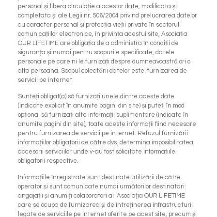
personal și libera circulație a acestor date, modificata și
completata și ale Legii nr. 506/2004 privind prelucrarea datelor
cu caracter personal și protecția vieții private în sectorul
comunicațiilor electronice, în privința acestui site, Asociația
OUR LIFETIME are obligația de a administra în condiții de
siguranța și numai pentru scopurile specificate, datele
personale pe care ni le furnizați despre dumneavoastră ori o
alta persoana. Scopul colectării datelor este: furnizarea de
servicii pe internet.
Sunteți obligat(a) să furnizați unele dintre aceste date
(indicate explicit în anumite pagini din site) și puteți în mod
opțional să furnizați alte informații suplimentare (indicate în
anumite pagini din site), toate aceste informații fiind necesare
pentru furnizarea de servicii pe internet. Refuzul furnizării
informațiilor obligatorii de către dvs. determina imposibilitatea
accesorii serviciilor unde v-au fost solicitate informațiile
obligatorii respective.
Informațiile înregistrate sunt destinate utilizării de către
operator și sunt comunicate numai următorilor destinatari:
angajații și anumiți colaboratori ai Asociația OUR LIFETIME
care se ocupa de furnizarea și de întreținerea infrastructurii
legate de serviciile pe internet oferite pe acest site, precum și