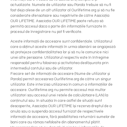
actualizate. Numele de utilizator sau Parola trebuie să nu fi
fost deja alese de un alt utilizator al Ourlifetime.org și să nu fie
considerate ofensatoare sau nepotrivite de către Asociația
OUR LIFETIME. Asociația OUR LIFETIME poate refuza să
permită accesul daca o parte din informațiile furnizate în
procesul de înregistrare nu pot fi verificate.
Aceste informații de accesare sunt confidențiale. Utilizatorul
care a obținut aceste informații în urma abonării se angajează
să protejeze confidențialitatea lor și să nu le comunice nici
unei alte persoane. Utilizatorul respectiv este în întregime
responsabil pentru folosirea și activitatea desfășurata prin
intermediul contului sau de utilizator.
Fiecare set de informații de accesare (Nume de utilizator și
Parola) permit accesarea Ourlifetime.org de către un singur
utilizator. Este interzisa utilizarea în comun a informațiilor de
accesare. Ourlifetime.org nu permite accesul mai multor
utilizatori sau accesul unei rețele de calculatoare (LAN) la
conținutul sau. în situația în care astfel de situații sunt
descoperite, Asociația OUR LIFETIME își rezerva dreptul de a
anula sau a suspenda accesul furnizat de respectivele
informații de accesare, fără posibilitatea returnării sumelor de
bani care au rămas nefolosite din abonamentul plătit.