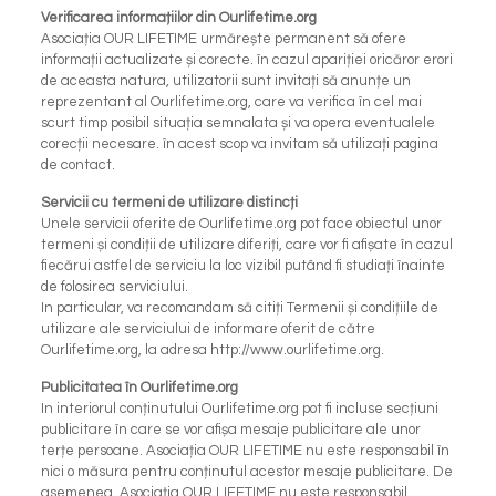
Verificarea informațiilor din Ourlifetime.org
Asociația OUR LIFETIME urmărește permanent să ofere
informații actualizate și corecte. în cazul apariției oricăror erori
de aceasta natura, utilizatorii sunt invitați să anunțe un
reprezentant al Ourlifetime.org, care va verifica în cel mai
scurt timp posibil situația semnalata și va opera eventualele
corecții necesare. în acest scop va invitam să utilizați pagina
de contact.
Servicii cu termeni de utilizare distincți
Unele servicii oferite de Ourlifetime.org pot face obiectul unor
termeni și condiții de utilizare diferiți, care vor fi afișate în cazul
fiecărui astfel de serviciu la loc vizibil putând fi studiați înainte
de folosirea serviciului.
In particular, va recomandam să citiți Termenii și condițiile de
utilizare ale serviciului de informare oferit de către
Ourlifetime.org, la adresa http://www.ourlifetime.org.
Publicitatea în Ourlifetime.org
In interiorul conținutului Ourlifetime.org pot fi incluse secțiuni
publicitare în care se vor afișa mesaje publicitare ale unor
terțe persoane. Asociația OUR LIFETIME nu este responsabil în
nici o măsura pentru conținutul acestor mesaje publicitare. De
asemenea, Asociația OUR LIFETIME nu este responsabil