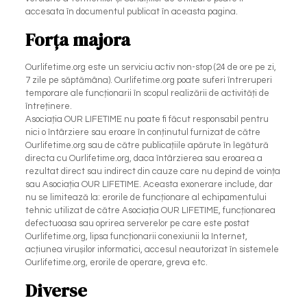
accesata în documentul publicat în aceasta pagina.
Forța majora
Ourlifetime.org este un serviciu activ non-stop (24 de ore pe zi,
7 zile pe săptămâna). Ourlifetime.org poate suferi întreruperi
temporare ale funcționarii în scopul realizării de activități de
întreținere.
Asociația OUR LIFETIME nu poate fi făcut responsabil pentru
nici o întârziere sau eroare în conținutul furnizat de către
Ourlifetime.org sau de către publicațiile apărute în legătură
directa cu Ourlifetime.org, daca întârzierea sau eroarea a
rezultat direct sau indirect din cauze care nu depind de voința
sau Asociația OUR LIFETIME. Aceasta exonerare include, dar
nu se limitează la: erorile de funcționare al echipamentului
tehnic utilizat de către Asociația OUR LIFETIME, funcționarea
defectuoasa sau oprirea serverelor pe care este postat
Ourlifetime.org, lipsa funcționarii conexiunii la Internet,
acțiunea virușilor informatici, accesul neautorizat în sistemele
Ourlifetime.org, erorile de operare, greva etc.
Diverse