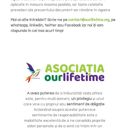
aplicate în măsura maxima posibila, iar toate celelalte
prevederi ale prezentului document vor rămâne în vigoare.
Mai ai alte întrebări? Scrie-ne pe
contact@ourlifetime.org
, pe
whatsapp, linkedin, twitter sau Facebook iar noi iți vom
răspunde în cel mai scurt timp!
A avea puterea
de a îmbunătăți viața altora
este, pentru mulți oameni,
un privilegiu
și unul
care vine cu propriul său
sentiment de obligație
.
Acționând asupra acestor puternice
sentimente de responsabilitate este o
modalitate excelentă de a ne consolida propriile
valori personale și de a simți că trăim într-un