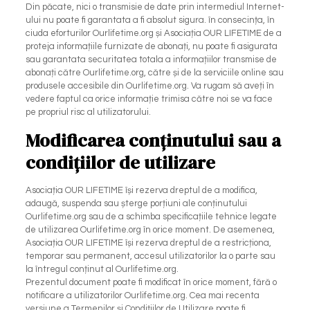
Din păcate, nici o transmisie de date prin intermediul Internet-
ului nu poate fi garantata a fi absolut sigura. în consecința, în
ciuda eforturilor Ourlifetime.org și Asociația OUR LIFETIME de a
proteja informațiile furnizate de abonați, nu poate fi asigurata
sau garantata securitatea totala a informațiilor transmise de
abonați către Ourlifetime.org, către și de la serviciile online sau
produsele accesibile din Ourlifetime.org. Va rugam să aveți în
vedere faptul ca orice informație trimisa către noi se va face
pe propriul risc al utilizatorului.
Modificarea conținutului sau a
condițiilor de utilizare
Asociația OUR LIFETIME își rezerva dreptul de a modifica,
adaugă, suspenda sau șterge porțiuni ale conținutului
Ourlifetime.org sau de a schimba specificațiile tehnice legate
de utilizarea Ourlifetime.org în orice moment. De asemenea,
Asociația OUR LIFETIME își rezerva dreptul de a restricționa,
temporar sau permanent, accesul utilizatorilor la o parte sau
la întregul conținut al Ourlifetime.org.
Prezentul document poate fi modificat în orice moment, fără o
notificare a utilizatorilor Ourlifetime.org. Cea mai recenta
versiune a Termenilor și Condițiilor de Utilizare poate fi