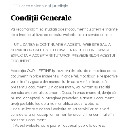
Legea aplicabila și jurisdicția
Condiții Generale
Va recomandam să studiați acest document cu atenție înainte
de a începe utilizarea acestui website sau a serviciilor sale.
(i) UTILIZAREA în CONTINUARE A ACESTUI WEBSITE SAU A
SERVICIILOR SALE ESTE ECHIVALENTA CU O CONFIRMARE
EXPLICITA A ACCEPTARII TUTUROR PREVEDERILOR ACESTUI
DOCUMENT.
Asociația OUR LIFETIME își rezerva dreptul de a modifica acest
document în orice moment și în orice fel. Modificările respective
vor intra în vigoare din momentul în care vor fi introduse în
prezentul document. Din acest motiv, va invitam să recitiți
periodic prezentul document. Daca, în orice moment, doriții să
nu mai acceptați în întregime prevederile acestui document,
aveți posibilitatea de a nu mai utiliza acest website.
Orice utilizare a acestui website sau a serviciilor sale va fi
considerata un accept al termenilor și condițiilor conținute în
prezentul document.
(ii) Acest website, care poate fi accesat public la adresa