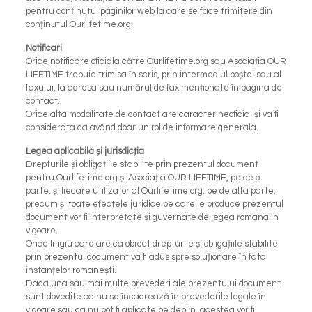
pentru conținutul paginilor web la care se face trimitere din
conținutul Ourlifetime.org.
Notificari
Orice notificare oficiala către Ourlifetime.org sau Asociația OUR
LIFETIME trebuie trimisa în scris, prin intermediul poștei sau al
faxului, la adresa sau numărul de fax menționate în pagina de
contact.
Orice alta modalitate de contact are caracter neoficial și va fi
considerata ca având doar un rol de informare generala.
Legea aplicabilă și jurisdicția
Drepturile și obligațiile stabilite prin prezentul document
pentru Ourlifetime.org și Asociația OUR LIFETIME, pe de o
parte, și fiecare utilizator al Ourlifetime.org, pe de alta parte,
precum și toate efectele juridice pe care le produce prezentul
document vor fi interpretate și guvernate de legea romana în
vigoare.
Orice litigiu care are ca obiect drepturile și obligațiile stabilite
prin prezentul document va fi adus spre soluționare în fata
instanțelor romanești.
Daca una sau mai multe prevederi ale prezentului document
sunt dovedite ca nu se încadrează în prevederile legale în
vigoare sau ca nu pot fi aplicate pe deplin, acestea vor fi